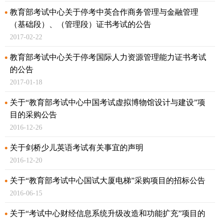
教育部考试中心关于停考中英合作商务管理与金融管理
（基础段）、（管理段）证书考试的公告
2017-02-22
教育部考试中心关于停考国际人力资源管理能力证书考试
的公告
2017-01-18
关于“教育部考试中心中国考试虚拟博物馆设计与建设”项
目的采购公告
2016-12-26
关于剑桥少儿英语考试有关事宜的声明
2016-12-20
关于“教育部考试中心国试大厦电梯”采购项目的招标公告
2016-06-15
关于“考试中心财经信息系统升级改造和功能扩充”项目的