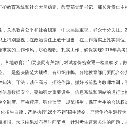
维护教育系统和社会大局稳定。教育部党组书记、部长袁贵仁主
关系教育公平和社会稳定，中央高度重视，群众十分关注。20
识上特别重视，在政治责任上敢于担当，在工作落实上扎实到位
求实的工作作风，尽心履职、扎实工作，确保实现2016年高考
各地教育部门要会同有关部门对试卷保密室逐一检查验收，做
控。二是坚决防范大规模、有组织作弊。各地教育部门要配合公安
生知法、守法，诚信高考，拒绝作弊。抓好考前监考教师培训，
考信息数据安全。要加强对重要设备、信息系统和网站的运行监
健全制度、严格程序、强化监管、规范招生，保证考生的合法权
强化招生自律，严格执行“26个不得”招生禁令，严禁争抢生源行
愿填报、录取结果发布等时间节点，针对考生普遍关注的问题，